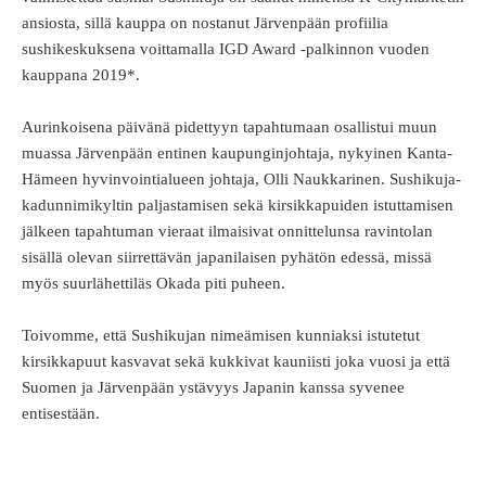
ansiosta, sillä kauppa on nostanut Järvenpään profiilia
sushikeskuksena voittamalla IGD Award -palkinnon vuoden
kauppana 2019*.
Aurinkoisena päivänä pidettyyn tapahtumaan osallistui muun
muassa Järvenpään entinen kaupunginjohtaja, nykyinen Kanta-
Hämeen hyvinvointialueen johtaja, Olli Naukkarinen. Sushikuja-
kadunnimikyltin paljastamisen sekä kirsikkapuiden istuttamisen
jälkeen tapahtuman vieraat ilmaisivat onnittelunsa ravintolan
sisällä olevan siirrettävän japanilaisen pyhätön edessä, missä
myös suurlähettiläs Okada piti puheen.
Toivomme, että Sushikujan nimeämisen kunniaksi istutetut
kirsikkapuut kasvavat sekä kukkivat kauniisti joka vuosi ja että
Suomen ja Järvenpään ystävyys Japanin kanssa syvenee
entisestään.