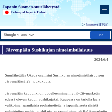
Japanin Suomen-suurlähetystö
Embassy of Japan in Finland
Japanese
(日本語)
Hae
Järvenpään Sushikujan nimeämistilaisuus
2024/6/4
Suurlähettiläs Okada osallistui Sushikujan nimeämistilaisuuteen
Järvenpäässä 29. toukokuuta.
Järvenpään kaupunki on uudelleennimennyt K-Citymarketin
edessä olevan kadun Sushikujaksi. Kaupassa on tarjolla laaja
valikoima japanilaisia ruokatuotteita ja japanilaisesta riisistä
valmistettua sushia. Sushikuja on saanut nimensä K-Citymarketin