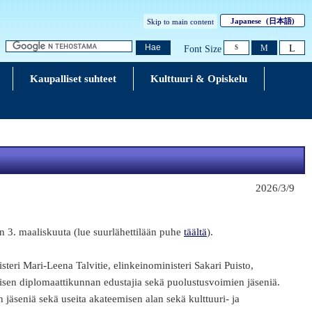
Japanese
(日本語)
Skip to main content
L
Hae
M
Font Size
S
Kaupalliset suhteet
Kulttuuri & Opiskelu
2026/3/9
n 3. maaliskuuta (lue suurlähettilään puhe
täältä
).
steri Mari-Leena Talvitie, elinkeinoministeri Sakari Puisto,
isen diplomaattikunnan edustajia sekä puolustusvoimien jäseniä.
 jäseniä sekä useita akateemisen alan sekä kulttuuri- ja