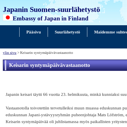
Japanin Suomen-suurlähetystö
Embassy of Japan in Finland
Pääsivu
Suurlähetystö
Maidemme suhte
ylin sivu
> Keisarin syntymäpäivävastaanotto
Keisarin syntymäpäivävastaanotto
Japanin keisari täytti 66 vuotta 23. helmikuuta, minkä kunniaksi su
Vastaanotolla toivotettiin tervetulleiksi muun muassa eduskunnan puhe
eduskunnan Japani-ystävyysryhmän puheenjohtaja Mats Löfström, eri
Keisarin syntymäpäivää oli juhlistamassa myös paikallisten yritysten 