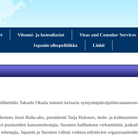
et
Viisumi- ja konsuliasiat
Visas and Consular Services
Japanin ulkopolitiikka
Linkit
urlähettiläs Takashi Okada isännöi keisarin syntymäpäiväjuhlavastaanoto
mies Jussi Halla-aho, presidentti Tarja Halonen, tiede- ja kulttuurimini
 puolueiden kansanedustajia, Suomen hallituksen virkamiehiä, paikall
edustajia, Japanin ja Suomen välistä vaihtoa edistävien organisaatioiden