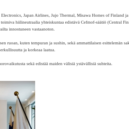
 Electronics, Japan Airlines, Jujo Thermal, Misawa Homes of Finland ja
ä toimiva hiilineutraalia yhteiskuntaa edistävä Cefmof-säätiö (Central Fin
railta innostuneen vastaanoton.
aisen ruoan, kuten tempuran ja sushin, sekä ammattilaisen esittelemän s
erkullisuutta ja korkeaa laatua.
orovaikutusta sekä edistää maiden välisiä ystävällisiä suhteita.