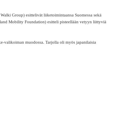
 Walki Group) esittelivät liiketoimintaansa Suomessa sekä
land Mobility Foundation) esitteli pisteellään vetyyn liittyviä
ake-valikoiman muodossa. Tarjolla oli myös japanilaisia