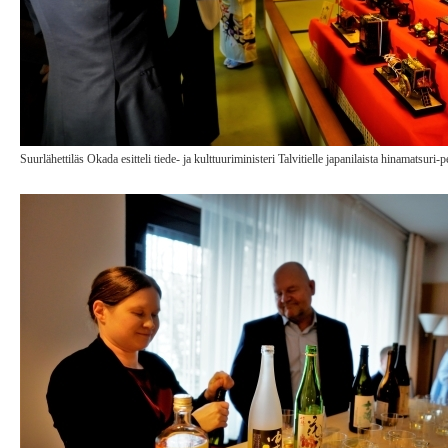
Suurlähettiläs Okada esitteli tiede- ja kulttuuriministeri Talvitielle japanilaista hinamatsuri-