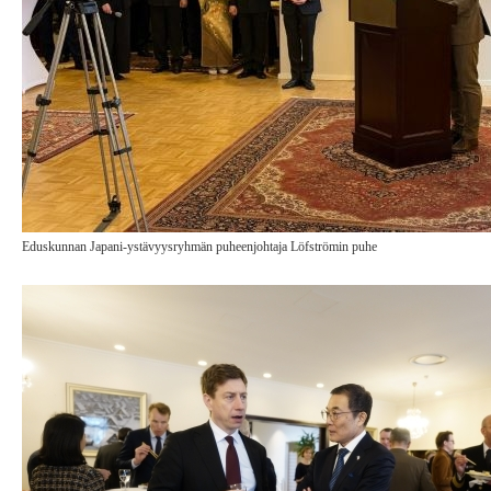
Eduskunnan Japani-ystävyysryhmän puheenjohtaja Löfströmin puhe